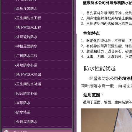
盛浪防水公司
外墙涂料防水
|-高压注浆防水
1、首先要将外墙清理干净，做
|-卫生间防水工程
2、用弹性密封膏把外墙墙上的
3、再用透明的丙烯酸防水涂料
|-地下室防水工程
性能特点
|-外墙瓷砖防水
1、耐老化性能优异，不变黄，无
2、有优异的耐高低温性能、弹
|-种植屋面防水
3、超强粘结力，适合砖石、砂
|-厂房防水工程
4、无毒、无味、无腐蚀性、不
|-外墙防水补漏
防水性能优越
|-地下室防水堵漏
经
盛浪防水公司
外墙涂
|-卫生间防水补漏
荷叶滚落水珠一般，而墙面
|-阳台防水补漏
适用范围：
适用于屋面、墙面、室内装潢等
|-屋顶防水
|-防水堵漏
|-金属屋面防水