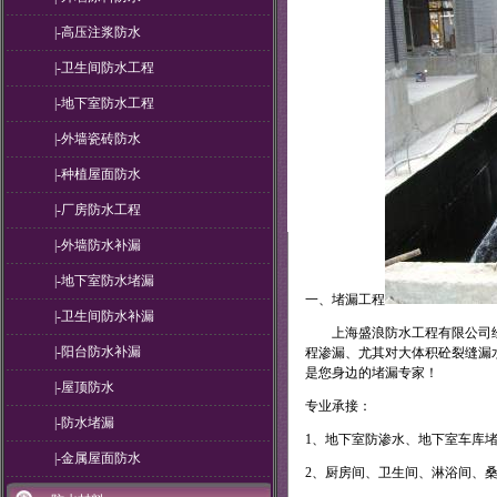
|-高压注浆防水
|-卫生间防水工程
|-地下室防水工程
|-外墙瓷砖防水
|-种植屋面防水
|-厂房防水工程
|-外墙防水补漏
|-地下室防水堵漏
一、堵漏工程
|-卫生间防水补漏
上海盛浪防水工程有限公司经
|-阳台防水补漏
程渗漏、尤其对大体积砼裂缝漏
是您身边的堵漏专家！
|-屋顶防水
专业承接：
|-防水堵漏
1、地下室防渗水、地下室车库
|-金属屋面防水
2、厨房间、卫生间、淋浴间、